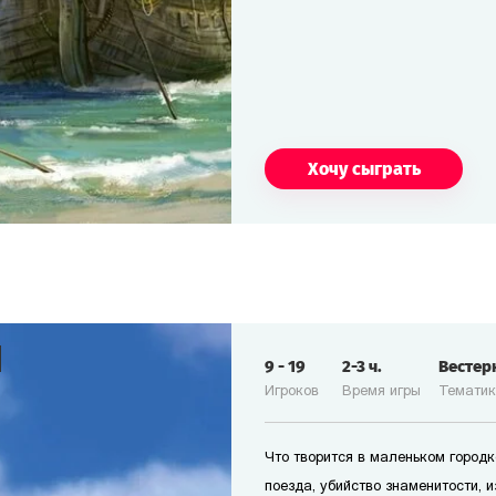
Хочу сыграть
9
-
19
2-3
ч.
Вестер
Игроков
Время игры
Темати
Что творится в маленьком городк
поезда, убийство знаменитости, 