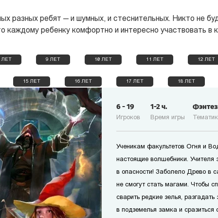
ых разных ребят — и шумных, и стеснительных. Никто не бу
что каждому ребенку комфортно и интересно участвовать в к
 ЛЕТ
9 ЛЕТ
10 ЛЕТ
11 ЛЕТ
12 ЛЕТ
15 ЛЕТ
16 ЛЕТ
17 ЛЕТ
18 ЛЕТ
6
-
19
1-2
ч.
Фэнте
Игроков
Время игры
Темати
Ученикам факультетов Огня и Вод
настоящие волшебники. Учителя 
в опасности! Заболело Древо в с
не смогут стать магами. Чтобы с
сварить редкие зелья, разгадать
в подземелья замка и сразиться 