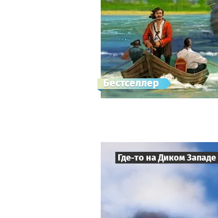
Бестселлер
Где-то на Диком Западе