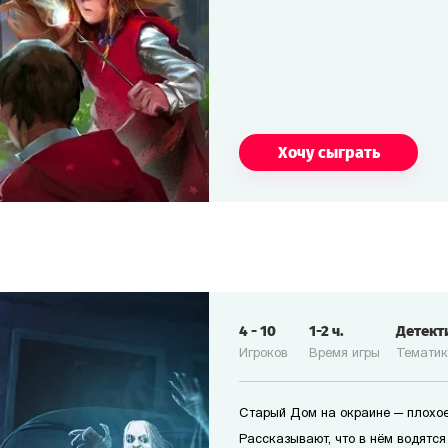
Хочу сыграть
4
-
10
1-2
ч.
Детект
Игроков
Время игры
Темати
Старый Дом на окраине — плохое
Рассказывают, что в нём водятся