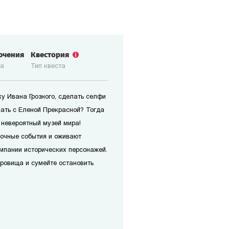
ючения
Квестория
ка
Тип квеста
у Ивана Грозного, сделать селфи
вать с Еленой Прекрасной? Тогда
 невероятный музей мира!
дочные события и оживают
омпании исторических персонажей.
кровища и сумейте остановить