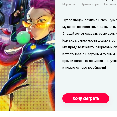
Игроков
Время игры
Темати
Суперзлодей похитил новейшую р
мутаген, позволяющий развивать 
Злодей хочет создать свою армию
Команда супергероев должна оста
Им предстоит найти секретный б
встретиться с Безумным Учёным, 
пройти опасные ловушки, получи
и новые суперспособности!
Хочу сыграть