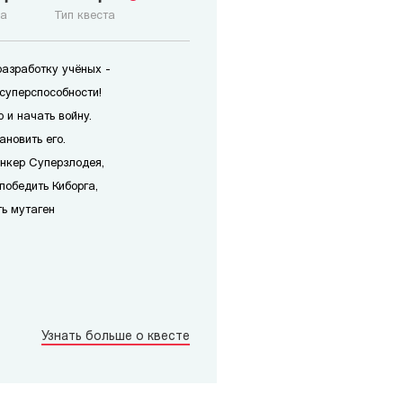
ка
Тип квеста
азработку учёных -
суперспособности!
 и начать войну.
новить его.
ункер Суперзлодея,
победить Киборга,
ть мутаген
Узнать больше о квесте