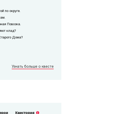
ой по округе.
чам.
рная Повозка.
няют клад?
Старого Дома?
Узнать больше о квесте
герои
Квестория