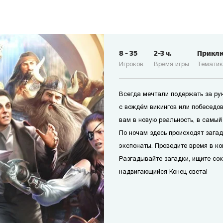
8
-
35
2-3
ч.
Прикл
Игроков
Время игры
Темати
Всегда мечтали подержать за рук
с вождём викингов или побеседо
вам в новую реальность, в самый
По ночам здесь происходят зага
экспонаты. Проведите время в к
Разгадывайте загадки, ищите со
надвигающийся Конец света!