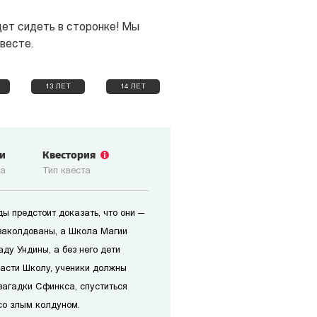
дет сидеть в сторонке! Мы
весте.
13 ЛЕТ
14 ЛЕТ
зи
Квестория
ка
Тип квеста
ы предстоит доказать, что они —
заколдованы, а Школа Магии
аду Ундины, а без него дети
пасти Школу, ученики должны
 загадки Сфинкса, спуститься
со злым колдуном.