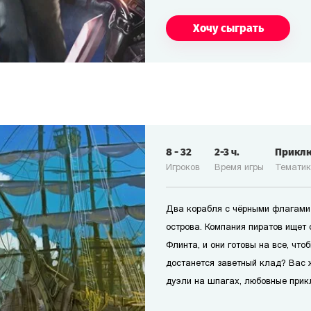
Хочу сыграть
8
-
32
2-3
ч.
Прикл
Игроков
Время игры
Темати
Два корабля с чёрными флагами 
острова. Компания пиратов ищет
Флинта, и они готовы на все, чт
достанется заветный клад? Вас 
дуэли на шпагах, любовные прикл