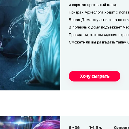
и спрятан проклятый клад.
Призрак Археолога ходит с лопат
Белая Дама стучит в окна по но
В полночь к дому подъезжает Чё
Правда ли, что привидения охра
Сможете ли вы разгадать тайну 
Хочу сыграть
6
-
36
1-1,5
ч.
Супер