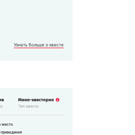
Узнать больше о квесте
ив
Мини-квестория
ка
Тип квеста
 место.
 привидения