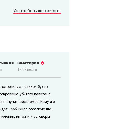
Узнать больше о квесте
ючения
Квестория
ка
Тип квеста
встретились в тихой бухте
 сокровища убитого капитана
обы получить желаемое. Кому же
ждет необычное развлечение:
ючения, интриги и заговоры!