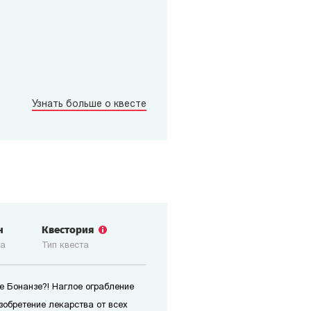
Узнать больше о квесте
н
Квестория
ка
Тип квеста
е Бонанзе?! Наглое ограбление
изобретение лекарства от всех