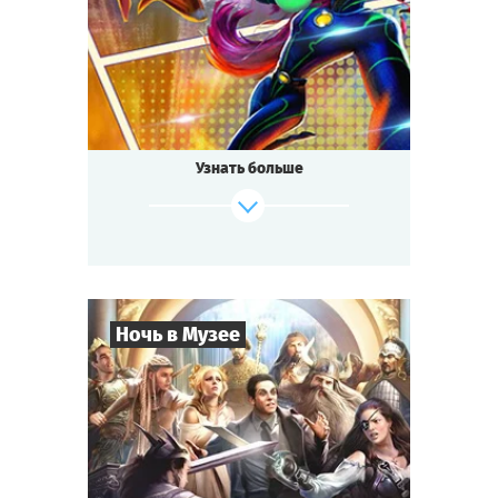
Супергерои
Тематика
Квестория
Тип квеста
Узнать больше
Ночь в Музее
8
-
35
Игроков
2-3
ч.
Время игры
Приключения
Тематика