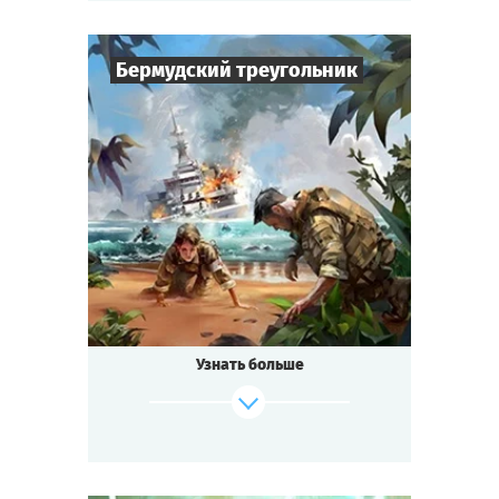
Бермудский треугольник
Cыграть
Смотреть сценарий
6
-
50
Игроков
1,5-2
ч.
Время игры
Фантастика
Тематика
Квестория
Тип квеста
Узнать больше