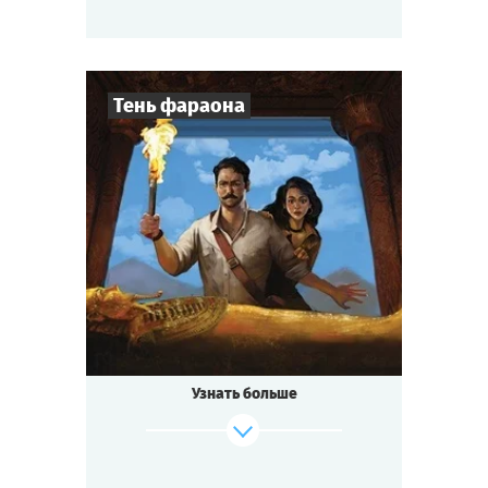
Тень фараона
Cыграть
Смотреть сценарий
8
-
20
Игроков
2-3
ч.
Время игры
Мистика
Тематика
Квестория
Тип квеста
Узнать больше