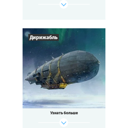
террориста, капитана и того, кто сможет
вести звездолет, чтобы вернуться домой?
К тому же, на планете вас явно кто-то
поджидает, и они не рады гостям...
Cыграть
Смотреть сценарий
Дирижабль
7
-
10
Игроков
1-2
ч.
Время игры
Стимпанк
Тематика
Мини-квестория
Тип квеста
Узнать больше