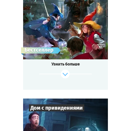
6
-
19
Игроков
1-2
ч.
Время игры
Фэнтези
Тематика
Квестория
Тип квеста
Бестселлер
Узнать больше
Дом с привидениями
Cыграть
Смотреть сценарий
4
-
10