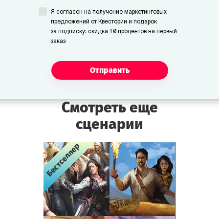
Я согласен на получение маркетинговых
предложений от Квестории и подарок
Унга и Бонга
за подписку: скидка 10 процентов на первый
Пещерные люди. Немногословны, но
заказ
изобретательны.
Отправить
Сотрудники и посетители
музея:
Смотреть еще
Смотритель
сценарии
Сотрудник музея. По ночам следит за
порядком. Весьма нервный. Употребляет
Бестселлер
Бестселлер
Бестселлер
зелёный чай пополам с валерьянкой.
Помощник смотрителя
Сотрудник музея. Новичок, поступил на
работу неделю назад. Смышлёный и