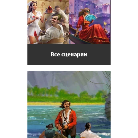
энергичный.
Профессор
Сотрудник музея. Дотошный, любит свою
работу. Может провести экспертизу
предмета старины.
Все сценарии
Реставратор-эксперт
Сотрудник музея. Может не только
провести экспертизу предмета старины, но
и отреставрировать его!
Археолог
Посетитель музея. Начинающий учёный,
мечтает совершить великое открытие и
вписать своё имя в историю.