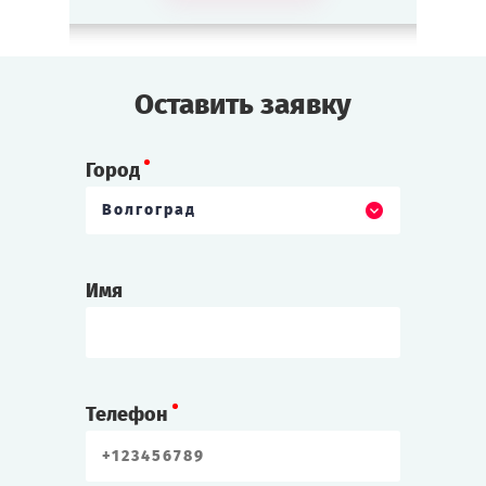
что он — Пётр, муж Екатерины и русский
царь!
Оставить заявку
Прошка
Разбойник, соратник монаха Григория.
Любит побузить с поводом и без.
Город
Волгоград
Другие витрины
Великий Инквизитор
Имя
Святой отец из витрины «Средние века».
Строг, но справедлив. С подозрением
относится к женщинам — не ведьма ли?
Телефон
Гонсало
Секретарь и приближённый Великого
Инквизитора. Тихий и послушный.