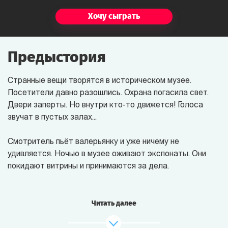
Хочу сыграть
Предыстория
Странные вещи творятся в историческом музее.
Посетители давно разошлись. Охрана погасила свет.
Двери заперты. Но внутри кто-то движется! Голоса
звучат в пустых залах...
Смотритель пьёт валерьянку и уже ничему не
удивляется.
Ночью в музее
оживают экспонаты. Они
покидают витрины и принимаются за дела.
Великий Инквизитор разыскивает ведьму и с
подозрением косится на Миледи. Клеопатра борется с
Читать далее
Еленой Троянской за титул самой обаятельной
женщины в истории. Иван Грозный и Екатерина Великая