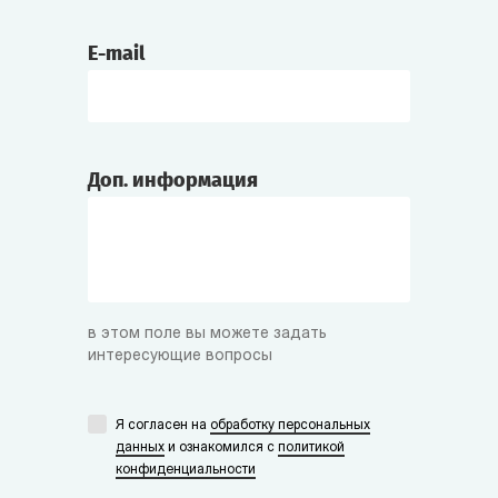
Боготворит Инквизитора.
E-mail
Борджиа
Химик-экспериментатор, витрина «Средние
века». Из знаменитой династии зельеваров
и отравителей.
Доп. информация
Чёрная Рука
Знаменитый пират, коварный и дерзкий.
Племянник Чёрной Бороды. Любит
сокровища, ром и чёрный юмор.
в этом поле вы можете задать
интересующие вопросы
Мёртвый Глаз
Я согласен на
обработку персональных
Соратник Чёрной Руки. Мрачный и
данных
и ознакомился с
политикой
нелюдимый, зато очень преданный
конфиденциальности
благородному делу пиратства.