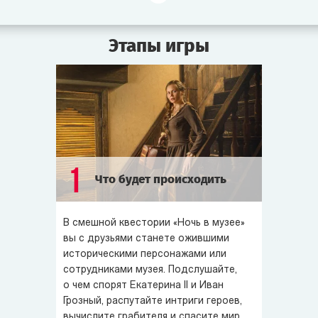
повздорили из-за политики. Пока матушка-царица
отвернулась, князь Потёмкин флиртует с Шамаханской
Этапы игры
царицей. Эрик Могучий вызвал на поединок Цезаря.
Потомственный многоженец Гарун-аль-Рашид снова
женился. А ворчливая мумия Хеопса плетёт интриги,
чтоб завладеть короной Египта.
В
квесте
«
Ночь в музее
» вы станете забавными
историческими персонажами и от души повеселитесь.
Экспонаты мечтают завладеть Машиной времени,
1
Что будет происходить
чтоб вернуться в свою эпоху и изменить судьбу мира.
Но поторопитесь! Ведь согласно предсказанию
Нострадамуса уже завтра наступит Конец света...
В смешной квестории «Ночь в музее»
вы с друзьями станете ожившими
историческими персонажами или
сотрудниками музея. Подслушайте,
о чем спорят Екатерина II и Иван
Грозный, распутайте интриги героев,
вычислите грабителя и спасите мир