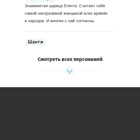
Знаменитая царица Египта. Считает себя
самой неотразимой женщиной всех времён
и народов. И многие с ней согласны.
Шанти
Верховный жрец Египта. Поклоняется
египетским богам сам и заставляет
Смотреть всех персонажей
поклоняться других.
Древние Греция и Рим
Александр Македонский
Один из величайших завоевателей мира.
Как оказалось — самоотверженный и
благородный человек.