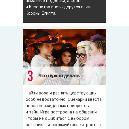
алмазные подвески, а Хеопс
и Клеопатра вновь дерутся из-за
Короны Египта.
3
Что нужно делать
Найти вора и разнять царствующих
особ недостаточно. Сценарий квеста
полон неожиданных поворотов
и тайн. Игра построена на общении:
чтобы не ошибиться с выбором
союзника, воспользуйтесь хитростью