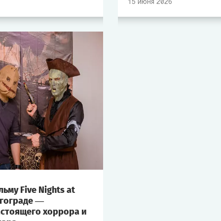
15
июня
2026
скрывается в стенах собс
чувство безопасности исче
Именно эта леденящая кро
сделала квест одним из с
востребованных форматов
для тех, кто ищет по-наст
и волнующие эмоции.
ьму Five Nights at
лгограде —
стоящего хоррора и