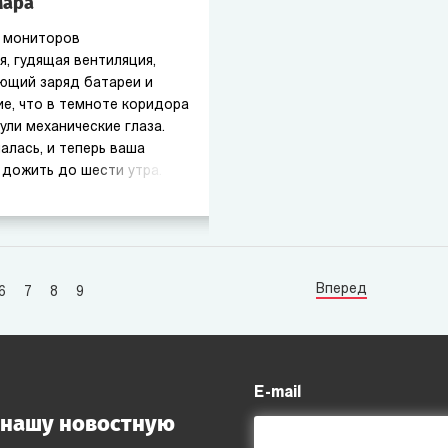
мара
 мониторов
, гудящая вентиляция,
ющий заряд батареи и
е, что в темноте коридора
ули механические глаза.
алась, и теперь ваша
 дожить до шести утра.
нная, зародившаяся как
еросшая в культовый
 миллионы сердец по
ня Five nights at freddy's
росто игра на экране, это
Вперед
6
7
8
9
но шагнуть в мрачный
ах темноты сливается с
E-mail
 нашу новостную