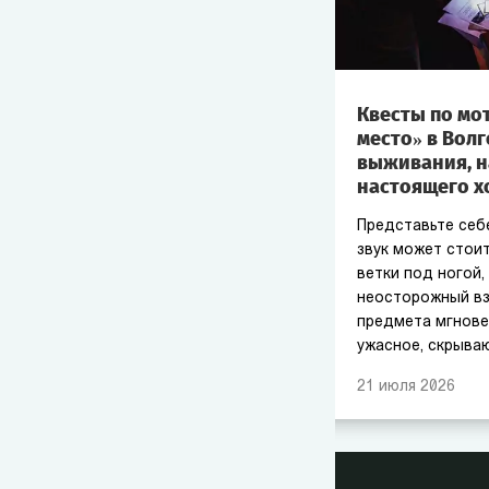
Квесты по мо
место» в Вол
выживания, 
настоящего х
Представьте себ
звук может стоит
ветки под ногой,
неосторожный вз
предмета мгнове
ужасное, скрыва
21
июля
2026