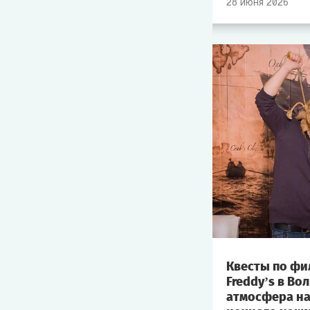
28
июня
2026
Квесты по фил
Freddy’s в Во
атмосфера на