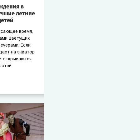
ождения в
учшие летние
детей
ясающее время,
тами цветущих
ечерами. Если
дает на экватор
ми открываются
остей.