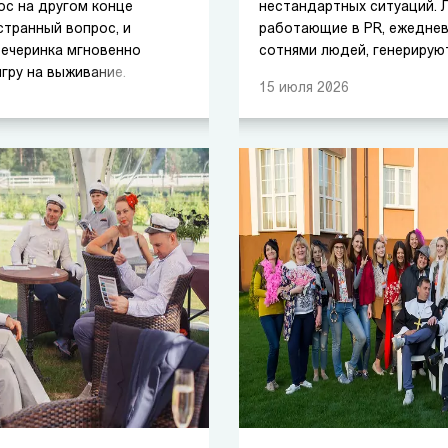
ос на другом конце
нестандартных ситуаций. 
странный вопрос, и
работающие в PR, ежедне
вечеринка мгновенно
сотнями людей, генерирую
гру на выживание.
идеи, тушат информацион
15
июля
2026
а?
строят позитивный бренд 
Именно поэтому, когда пр
профессиональный праздни
закономерный вопрос: как
PR-специалиста так, чтобы
сам привык удивлять други