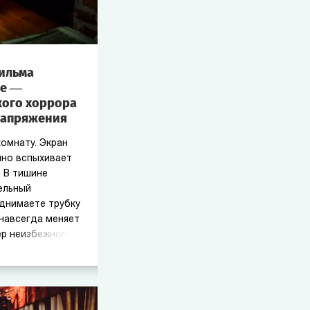
ильма
де —
кого хоррора
напряжения
омнату. Экран
пно вспыхивает
 В тишине
ельный
днимаете трубку
 навсегда меняет
ер неизбежного.