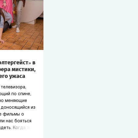
олтергейст» в
ера мистики,
его ужаса
телевизора,
ющий по спине,
но меняющие
, доносящийся из
е фильмы о
ли нас бояться
идеть. Когда зло
чки, а