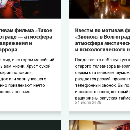
тивам фильма «Тихое
Квесты по мотивам ф
гограде — атмосфера
«Звонок» в Волгогра
напряжения и
атмосфера мистичес
оррора
и психологического 
е мир, в котором малейший
Представьте себе пустую к
ь вам жизни. Хруст сухой
старого телевизора внеза
 скрип половицы,
серым статическим шумом.
дох или звон упавшего
раздается резкий, пронзит
нно привлекают нечто
телефонный звонок. Вы по
ющееся во тьме.
и слышите голос, который
вашу жизнь, запуская тайм
21
июля
2026