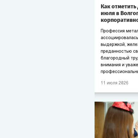
Как отметить 
июля в Волго
корпоративно
Профессия метал
ассоциировалась
выдержкой, желе
преданностью св
благородный тру
внимания и уваж
профессиональны
специалисты и р
11
июля
2026
вопросом, как о
так, чтобы кажд
свою значимость
сблизился с колл