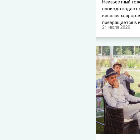
Неизвестный гол
провода задает 
веселая хоррор-
превращается в и
21
июля
2026
Знакомая завязк