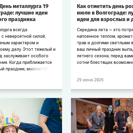
День металлурга 19
Как отметить день р
граде: лучшие идеи
июле в Волгограде: л
го праздника
идеи для взрослых и 
лурга всегда
Середина лета — это потр
 с невероятной силой,
напоенное теплом, арома
зным характером и
трав и долгими светлыми в
оему делу. Этот тяжелый и
ваш личный праздник выпа
д заслуживает особого
летнего сезона, перед ва
ения. Когда приближается
сотни блестящих возможн
й праздник, многие HR-
уководители задаются
29
июня
2026
тметить день металлурга
ый сотрудник почувствовал
, отдохнул душой и
егами.