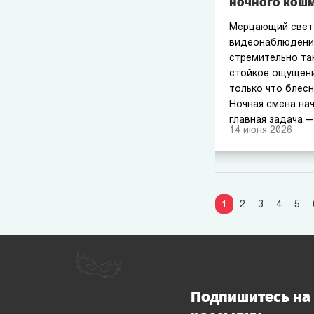
ночного кош
Мерцающий свет
видеонаблюдения
стремительно та
стойкое ощущени
только что блесн
Ночная смена нач
главная задача —
14
июня
2026
Уникальная вселе
видеоигра и пер
фильм, покорила
всему миру. Сегод
квест — это не п
1
2
3
4
5
возможность лич
антураж, где стр
паранойей.
Подпишитесь на