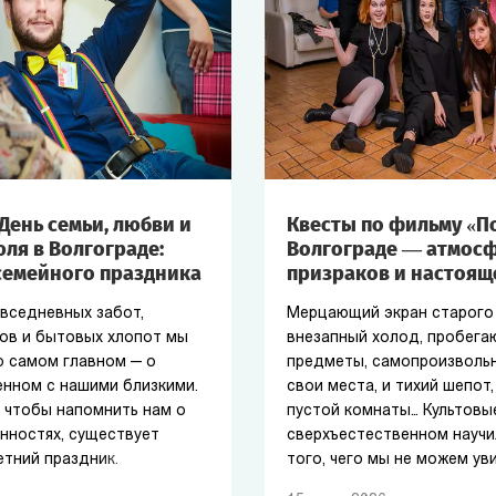
День семьи, любви и
Квесты по фильму «П
ля в Волгограде:
Волгограде — атмосф
семейного праздника
призраков и настоящ
овседневных забот,
Мерцающий экран старого 
ов и бытовых хлопот мы
внезапный холод, пробега
о самом главном — о
предметы, самопроизволь
енном с нашими близкими.
свои места, и тихий шепот
, чтобы напомнить нам о
пустой комнаты… Культовы
нностях, существует
сверхъестественном научи
етний праздник.
того, чего мы не можем ув
не имеет физической оболо