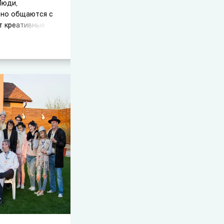
Люди,
вно общаются с
т креативные
ные пожары и
работодателя.
иближается их
к, возникает
 отметить день
 удивить тех, кто
х?