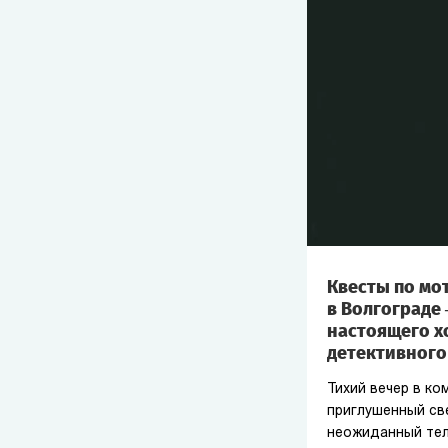
Квесты по мо
в Волгограде
настоящего х
детективного
Тихий вечер в ко
приглушенный све
неожиданный тел