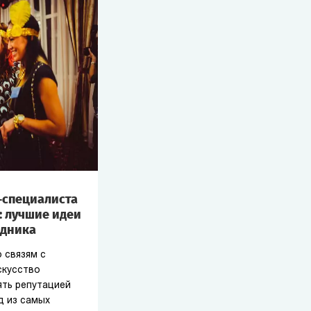
-специалиста
: лучшие идеи
здника
 связям с
скусство
ять репутацией
д из самых