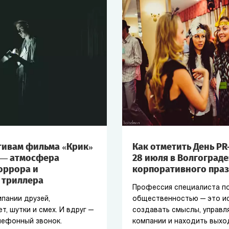
тивам фильма «Крик»
Как отметить День PR
 — атмосфера
28 июля в Волгограде
оррора и
корпоративного пра
 триллера
Профессия специалиста по
мпании друзей,
общественностью — это и
т, шутки и смех. И вдруг —
создавать смыслы, управл
ефонный звонок.
компании и находить выхо