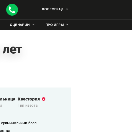
ВОЛГОГРАД
СЦЕНАРИИ
ПРО ИГРЫ
 лет
ольница
Квестория
ка
Тип квеста
 криминальный босс
дства.