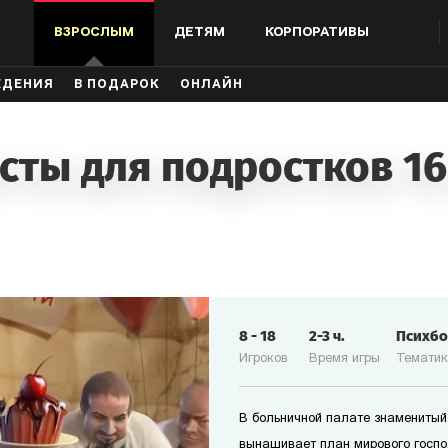
ВЗРОСЛЫМ
ДЕТЯМ
КОРПОРАТИВЫ
ЖДЕНИЯ
В ПОДАРОК
ОНЛАЙН
сты для подростков 16
8
-
18
2-3
ч.
Психб
Игроков
Время игры
Темати
В больничной палате знаменитый
вынашивает план мирового госпо