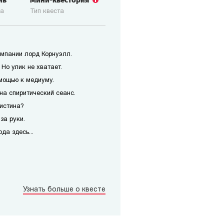
ив
Мини-квестория
ка
Тип квеста
мпании лорд Корнуэлл.
Но улик не хватает.
мощью к медиуму.
на спиритический сеанс.
истина?
за руки.
да здесь...
Узнать больше о квесте