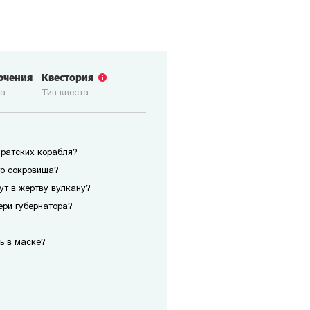
ючения
Квестория
ка
Тип квеста
иратских корабля?
го сокровища?
сут в жертву вулкану?
ери губернатора?
ь в маске?