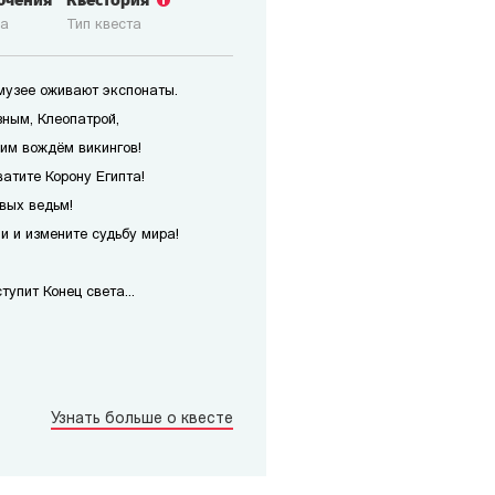
ючения
Квестория
ка
Тип квеста
 музее оживают экспонаты.
зным, Клеопатрой,
им вождём викингов!
атите Корону Египта!
вых ведьм!
 и измените судьбу мира!
упит Конец света...
Узнать больше о квесте