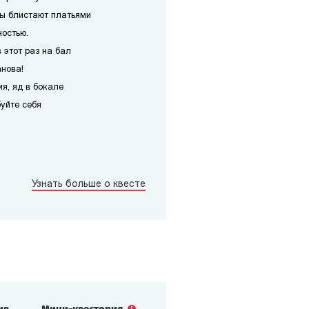
ы блистают платьями
ностью.
 этот раз на бал
анова!
я, яд в бокале
уйте себя
Узнать больше о квесте