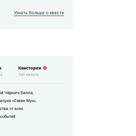
Узнать больше о квесте
н
Квестория
ка
Тип квеста
ой Чёрного Билла,
алуне «Севен Мун»,
ства от всех
 событий