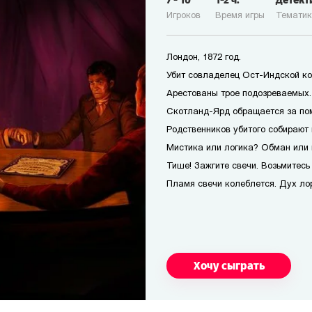
7
-
10
1-2
ч.
Детект
Игроков
Время игры
Темати
Лондон, 1872 год.
Убит совладелец Ост-Индской ко
Арестованы трое подозреваемых. 
Скотланд-Ярд обращается за по
Родственников убитого собирают 
Мистика или логика? Обман или 
Тише! Зажгите свечи. Возьмитесь 
Пламя свечи колеблется. Дух лор
Хочу сыграть