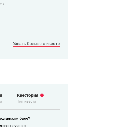
ы...
Узнать больше о квесте
ги
Квестория
ка
Тип квеста
нецианском бале?
играют лучшие