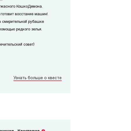
ужасного КошкоДемона.
 готовит восстание машин!
в смирительной рубашке
помощью редкого зелья.
печительский совет)
Узнать больше о квесте