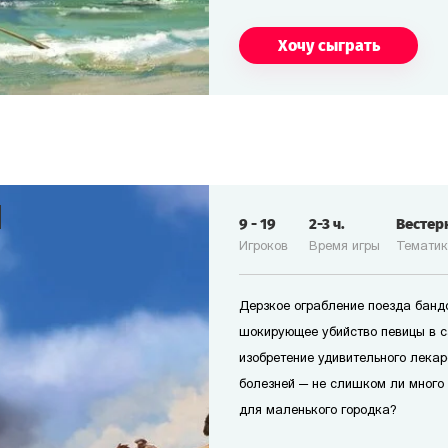
Хочу сыграть
9
-
19
2-3
ч.
Вестер
Игроков
Время игры
Темати
Дерзкое ограбление поезда банд
шокирующее убийство певицы в с
изобретение удивительного лекар
болезней — не слишком ли много
для маленького городка?