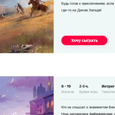
Будь готов к приключениям, если т
где-то на Диком Западе!
Хочу сыграть
8
-
19
2-3
ч.
Интри
Игроков
Время игры
Темати
Кто не слышал о знаменитом Ве
Ночь расцвечена фейерверками, 