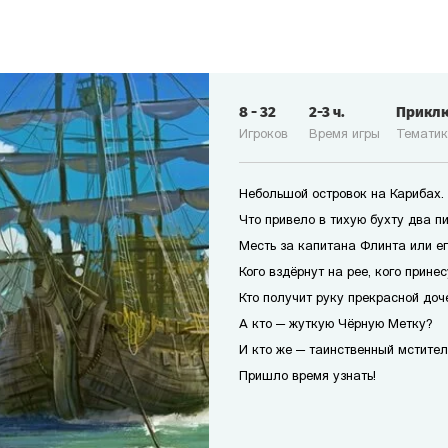
8
-
32
2-3
ч.
Прикл
Игроков
Время игры
Темати
Небольшой островок на Карибах.
Что привело в тихую бухту два п
Месть за капитана Флинта или е
Кого вздёрнут на рее, кого прине
Кто получит руку прекрасной доч
А кто — жуткую Чёрную Метку?
И кто же — таинственный мстител
Пришло время узнать!