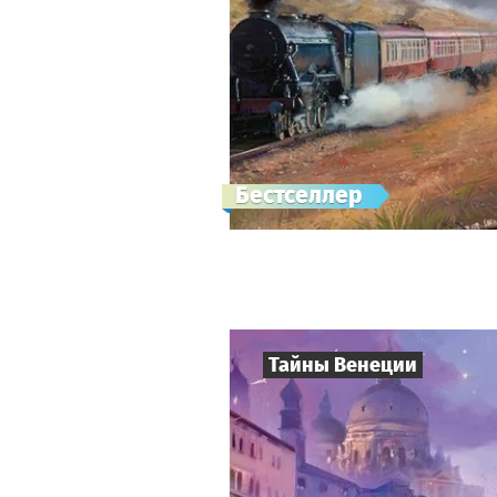
Бестселлер
Тайны Венеции