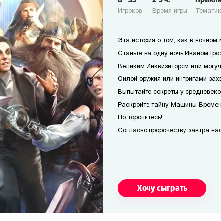
8
-
35
2-3
ч.
Прикл
Игроков
Время игры
Темати
Эта история о том, как в ночном
Станьте на одну ночь Иваном Гро
Великим Инквизитором или могуч
Силой оружия или интригами захв
Выпытайте секреты у средневеко
Раскройте тайну Машины Времени
Но торопитесь!
Согласно пророчеству завтра наст
Хочу сыграть