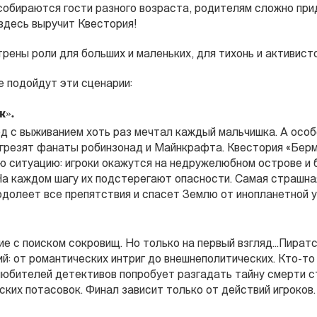
 собираются гости разного возраста, родителям сложно пр
здесь выручит Квестория!
ены роли для больших и маленьких, для тихонь и активисто
е подойдут эти сценарии:
к».
д с выживанием хоть раз мечтал каждый мальчишка. А особ
грезят фанаты робинзонад и Майнкрафта. Квестория «Берм
ую ситуацию: игроки окажутся на недружелюбном острове и 
 На каждом шагу их подстерегают опасности. Самая страшна
одолеет все препятствия и спасет Землю от инопланетной у
 с поиском сокровищ. Но только на первый взгляд...Пиратс
й: от романтических интриг до внешнеполитических. Кто-т
 любителей детективов попробует разгадать тайну смерти с
ских потасовок. Финал зависит только от действий игроков.