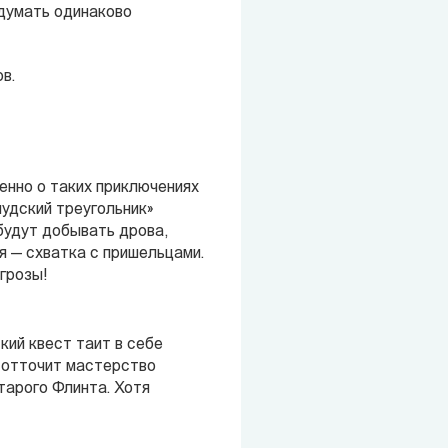
идумать одинаково
в.
енно о таких приключениях
удский треугольник»
будут добывать дрова,
я — схватка с пришельцами.
грозы!
кий квест таит в себе
о отточит мастерство
тарого Флинта. Хотя