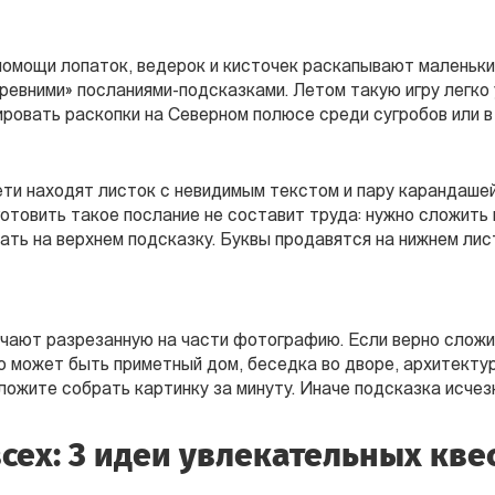
 помощи лопаток, ведерок и кисточек раскапывают маленьки
древними» посланиями-подсказками. Летом такую игру легко 
ировать раскопки на Северном полюсе среди сугробов или в
ети находят листок с невидимым текстом и пару карандашей
отовить такое послание не составит труда: нужно сложить 
ать на верхнем подсказку. Буквы продавятся на нижнем лис
учают разрезанную на части фотографию. Если верно сложи
о может быть приметный дом, беседка во дворе, архитекту
ложите собрать картинку за минуту. Иначе подсказка исчез
всех: 3 идеи увлекательных кве